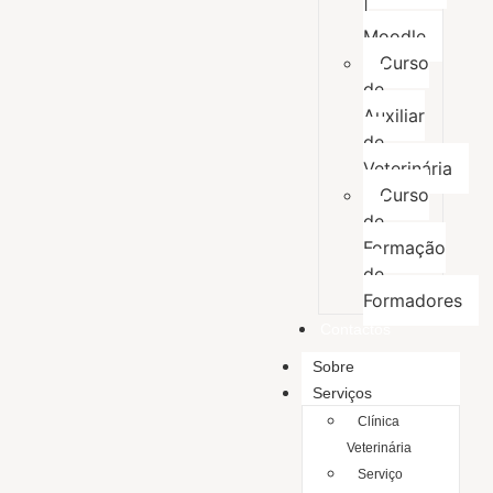
|
Moodle
Curso
de
Auxiliar
de
Veterinária
Curso
de
Formação
de
Formadores
Contactos
Sobre
Serviços
Clínica
Veterinária
Serviço