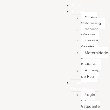
Sobre
Serviços
Clínica
Veterinária
Serviço
Fúnebre
Hotel &
Creche
Maternidade
e
Pediatria
Animais
de Rua
Escola de
Formação
Login
de
Estudante