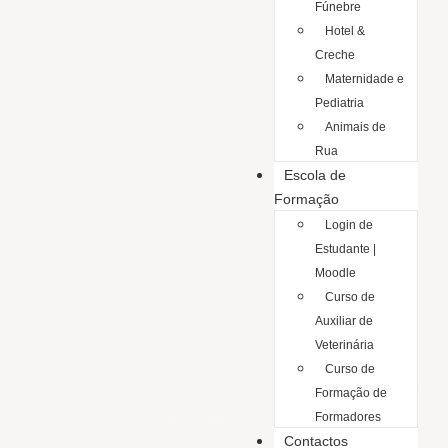
Fúnebre
Hotel &
Creche
Maternidade e
Pediatria
Animais de
Rua
Escola de
Formação
Login de
Estudante |
Moodle
Curso de
Auxiliar de
Veterinária
Curso de
Formação de
Formadores
Contactos