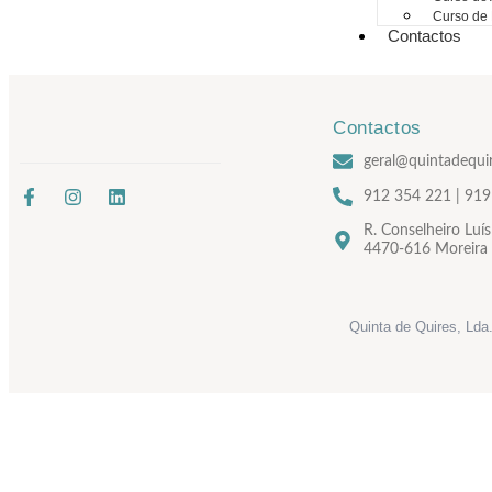
Curso de
Contactos
Contactos
geral@quintadequi
912 354 221 | 919
R. Conselheiro Luí
4470-616 Moreira
Quinta de Quires, Lda