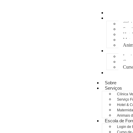
Sobre
Serviços
Clíni
Serv
Hote
Mater
Anim
Escola de 
Login
Curso
Curs
Contactos
Sobre
Serviços
Clínica Ve
Serviço F
Hotel & C
Maternida
Animais 
Escola de Fo
Login de 
Curso de A