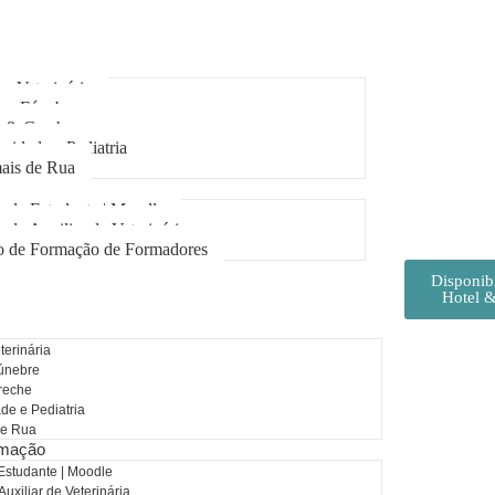
ca Veterinária
iço Fúnebre
l & Creche
nidade e Pediatria
ais de Rua
Formação
 de Estudante | Moodle
 de Auxiliar de Veterinária
o de Formação de Formadores
Disponib
Hotel 
terinária
únebre
reche
de e Pediatria
de Rua
rmação
Estudante | Moodle
uxiliar de Veterinária